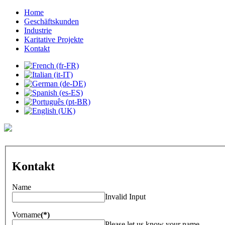
Home
Geschäftskunden
Industrie
Karitative Projekte
Kontakt
Kontakt
Name
Invalid Input
Vorname
(*)
Please let us know your name.